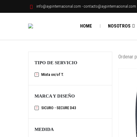
info@aypinternacional.com
-
contacto@aypinternacional.com
HOME
NOSOTROS
Ordenar p
TIPO DE SERVICIO
Mixta on/of T.
MARCA Y DISEÑO
SICURO - SECURE D43
MEDIDA