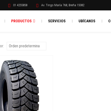
01 4255858
Av. Tingo María 768, Breña 15082
PRODUCTOS
SERVICIOS
UBÍCANOS
C
or: