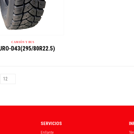
CAMIÓN Y BUS
URO-D43(295/80R22.5)
SERVICIOS
IN
Enllante
Tér