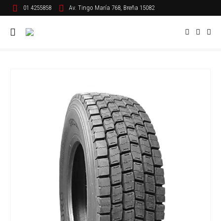
01 4255858
Av. Tingo María 768, Breña 15082